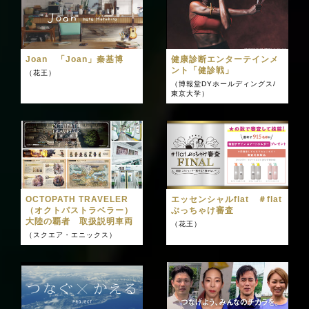
Joan 「Joan」秦基博
健康診断エンターテインメ
ント「健診戦」
（花王）
（博報堂DYホールディングス/
東京大学）
OCTOPATH TRAVELER
エッセンシャルflat ＃flat
（オクトパストラベラー）
ぶっちゃけ審査
大陸の覇者 取扱説明車両
（花王）
（スクエア・エニックス）