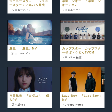
ジェニースタ～ 「ジェニ
卓球モンキー 「卓球モン
ースタ〜」アルバム発売
キー」MV
（ジェニーハイ）
（ジェニーハイ）
夏嵐 「夏嵐」MV
カップスター カップスタ
ーそば・うどんTVCM
（ジェニーハイ）
（サンヨー食品）
与田祐希 「ヨダユキ」 個
Lazy Boy 「Lazy Boy」
人PV
MV
（乃木坂46）
（Creepy Nuts）