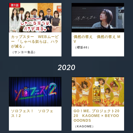
カップスター WEBムービ
偶然の答え 偶然の答え M
ー 「しゃべる奴らは、ハラ
V
が減る」
（櫻坂46）
（サンヨー食品）
2
0
2
0
ソロフェス！ ソロフェ
GO！ME. プロジェクト20
ス！2
20 KAGOME × BEYOO
OOONDS
（KAGOME）