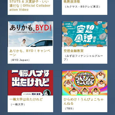
STUTS & 大貫妙子 - いい
晩酌放浪歌
湯だな｜Official Collabor
（カクヤス・BSテレビ東京）
ation Video
ありかも、BYD！キャンペ
空想金融教室
ーン
（みずほフィナンシャルグルー
プ）
（BYD Japan）
一橋大学は出たけれど
ひらめけ！うんぴょこちゃ
んねる
（一橋大学）
（TBS）