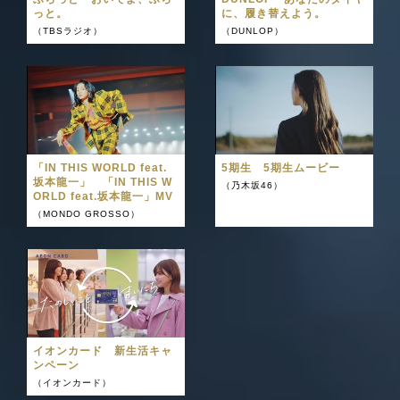
っと。
に、履き替えよう。
（TBSラジオ）
（DUNLOP）
「IN THIS WORLD feat.
5期生 5期生ムービー
坂本龍一」 「IN THIS W
（乃木坂46）
ORLD feat.坂本龍一」MV
（MONDO GROSSO）
イオンカード 新生活キャ
ンペーン
（イオンカード）