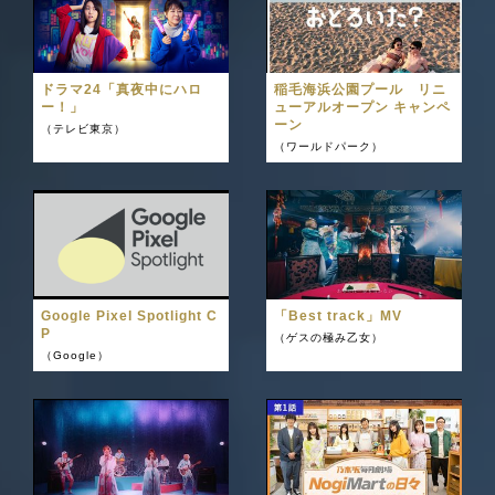
ドラマ24「真夜中にハロ
稲毛海浜公園プール リニ
ー！」
ューアルオープン キャンペ
ーン
（テレビ東京）
（ワールドパーク）
Google Pixel Spotlight C
「Best track」MV
P
（ゲスの極み乙女）
（Google）