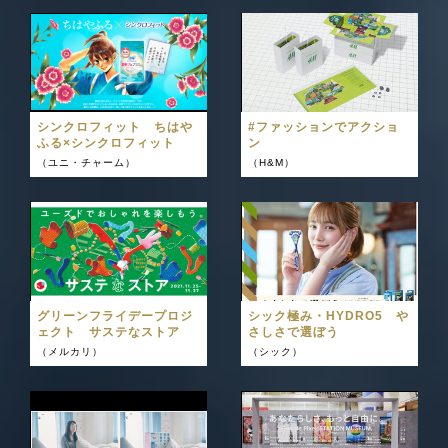
シンクロフィット ちはや
#ファッションでアクショ
ふる×シンクロフィット
ン
（ユニ・チャーム）
（H&M）
グリーンフライデープロジ
シック極み・HYDRO5 や
ェクト サステなストア
さしさで選ぼう
（メルカリ）
（シック）