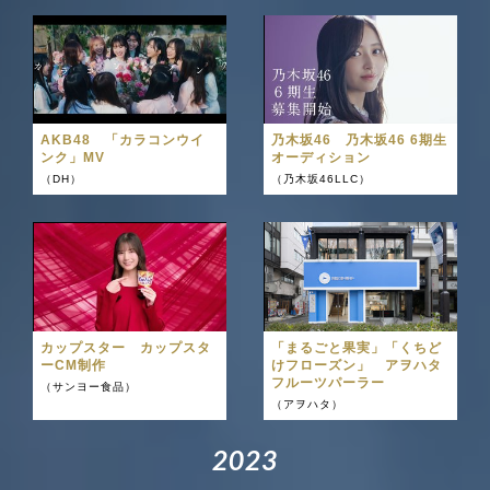
AKB48 「カラコンウイ
乃木坂46 乃木坂46 6期生
ンク」MV
オーディション
（DH）
（乃木坂46LLC）
カップスター カップスタ
「まるごと果実」「くちど
ーCM制作
けフローズン」 アヲハタ
フルーツパーラー
（サンヨー食品）
（アヲハタ）
2
0
2
3