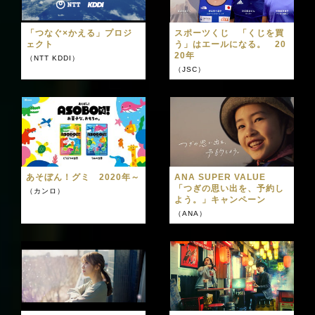
「つなぐ×かえる」プロジ
スポーツくじ 「くじを買
ェクト
う」はエールになる。 20
20年
（NTT KDDI）
（JSC）
あそぼん！グミ 2020年～
ANA SUPER VALUE
「つぎの思い出を、予約し
（カンロ）
よう。」キャンペーン
（ANA）