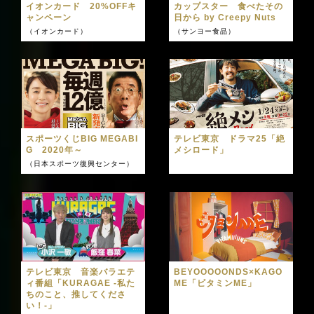
イオンカード 20%OFFキ
カップスター 食べたその
ャンペーン
日から by Creepy Nuts
（イオンカード）
（サンヨー食品）
スポーツくじBIG MEGABI
テレビ東京 ドラマ25「絶
G 2020年～
メシロード」
（日本スポーツ復興センター）
テレビ東京 音楽バラエテ
BEYOOOOONDS×KAGO
ィ番組「KURAGAE -私た
ME「ビタミンME」
ちのこと、推してくださ
い！-」