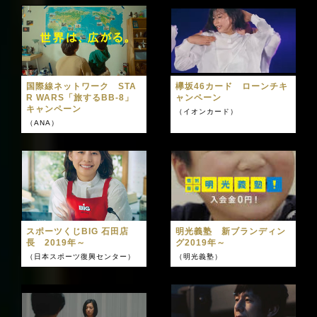
国際線ネットワーク STA
欅坂46カード ローンチキ
R WARS「旅するBB-8」
ャンペーン
キャンペーン
（イオンカード）
（ANA）
スポーツくじBIG 石田店
明光義塾 新ブランディン
長 2019年～
グ2019年～
（日本スポーツ復興センター）
（明光義塾）