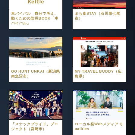
車バイバル 自分で考え、
まち食STAY（石川県七尾
動くための防災BOOK「車
市）
バイバル」
GO HUNT UNKAI（新潟県
MY TRAVEL BUDDY（広
南魚沼市）
島県）
「スナックプライド」プロ
ローカル発Webメディア Q
ジェクト（宮崎市）
ualities