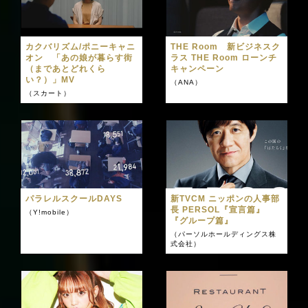
カクバリズム/ポニーキャニ
THE Room 新ビジネスク
オン 「あの娘が暮らす街
ラス THE Room ローンチ
（まであとどれくら
キャンペーン
い？）」MV
（ANA）
（スカート）
パラレルスクールDAYS
新TVCM ニッポンの人事部
長 PERSOL『宣言篇』
（Y!mobile）
『グループ篇』
（パーソルホールディングス株
式会社）