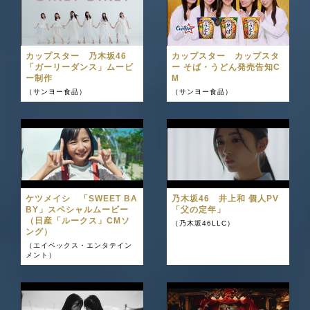
カップスター 乃木坂46
カップスター カップスタ
「ガーリーダンス」ムービ
ー そば・うどん発売告知C
ー制作
M
（サンヨー食品）
（サンヨー食品）
ケツメイシ 「SWEET BA
乃木坂46 井上和 個人PV
BY」スペシャルムービー
「父の定年」
（日産「ルークス」CMソ
（乃木坂46LLC）
ング）
（エイベックス・エンタテイン
メント）