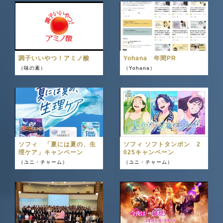
調子いいやつ！アミノ酸
Yohana 年間PR
（味の素）
（Yohana）
ソフィ 「夏には夏の、生
ソフィ ソフトタンポン 2
理ケア」キャンペーン
025キャンペーン
（ユニ・チャーム）
（ユニ・チャーム）