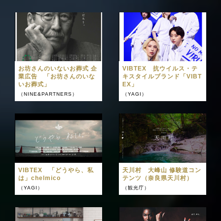
お坊さんのいないお葬式 企
VIBTEX 抗ウイルス・テ
業広告 「お坊さんのいな
キスタイルブランド「VIBT
いお葬式」
EX」
（NINE&PARTNERS）
（YAGI）
VIBTEX 「どうやら、私
天川村 大峰山 修験道コン
は」chelmico
テンツ（奈良県天川村）
（YAGI）
（観光庁）