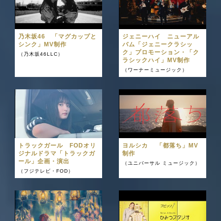
乃木坂46 「マグカップと
ジェニーハイ ニューアル
シンク」MV制作
バム「ジェニークラシッ
ク」プロモーション・「ク
（乃木坂46LLC）
ラシックハイ」MV制作
（ワーナーミュージック）
トラックガール FODオリ
ヨルシカ 「都落ち」MV
ジナルドラマ「トラックガ
制作
ール」企画・演出
（ユニバーサル ミュージック）
（フジテレビ・FOD）