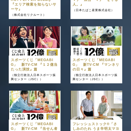
『エリア検索を知らないサ
人。』
ーヤ』
（日本たばこ産業株式会社）
（株式会社リクルート）
スポーツくじ「MEGABI
スポーツくじ「MEGABI
G」 新TV-CM 『１２億当
G」 新TV-CM 『マンネリ
たった演技』篇
の日々』篇
（独立行政法人日本スポーツ振
（独立行政法人日本スポーツ振
興センター（JSC））
興センター（JSC））
スポーツくじ「MEGABI
フレッシュストック®︎「さ
G」 新TV-CM 『当せん者
しみのたれ うま辛明太マヨ