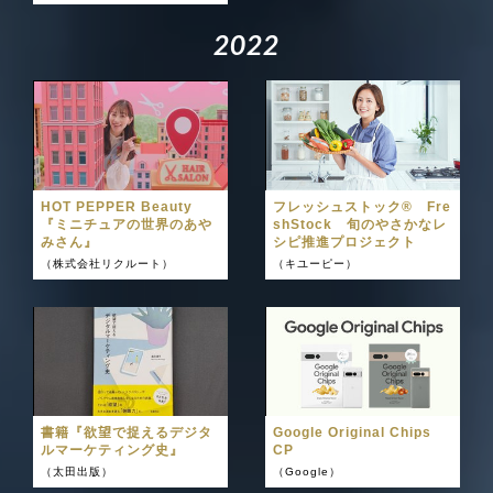
2
0
2
2
HOT PEPPER Beauty
フレッシュストック®︎ Fre
『ミニチュアの世界のあや
shStock 旬のやさかなレ
みさん』
シピ推進プロジェクト
（株式会社リクルート）
（キユーピー）
書籍『欲望で捉えるデジタ
Google Original Chips
ルマーケティング史』
CP
（太田出版）
（Google）