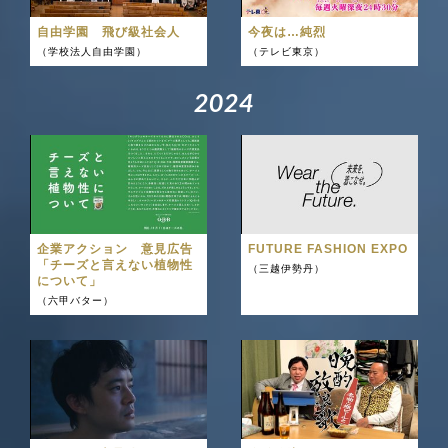
自由学園 飛び級社会人
今夜は…純烈
（学校法人自由学園）
（テレビ東京）
2
0
2
4
企業アクション 意見広告
FUTURE FASHION EXPO
「チーズと言えない植物性
（三越伊勢丹）
について」
（六甲バター）