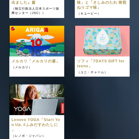
出ました』篇
味」と「さしみのたれ 焙煎
ねりゴマ味」
（独立行政法人日本スポーツ振
興センター（JSC））
（キユーピー）
メルカリ「メルカリの湯」
ソフィ「7DAYS GIFT for
teens」
（メルカリ）
（ユニ・チャーム）
Lenovo YOGA「Start Yo
u Up. #ふみだすわたしに
」
（レノボ・ジャパン）