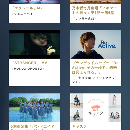
「エクレール」MV
乃木坂毎月劇場「ノギマー
トの日々」第1話〜第6話
（ジェニーハイ）
（サンヨー食品）
「STRANGER」 MV
ブランデッドムービー「Be
Active. その一歩で、未来
（MONDO GROSSO）
は変えられる。」
（三井住友DSアセットマネジメ
ント）
5期生楽曲「バンドエイド
キヤスク