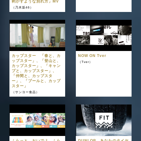
剥がすような別れ方」MV
（乃木坂46）
カップスター 「春と、カ
NOW ON Tver
ップスター」、「登山と、
（Tver）
カップスター」、「キャン
プと、カップスター」、
「仲間と、カップスタ
ー」、「プールと、カップ
スター」
（サンヨー食品）
ふらっと おいでよ、ふら
DUNLOP あなたのタイヤ