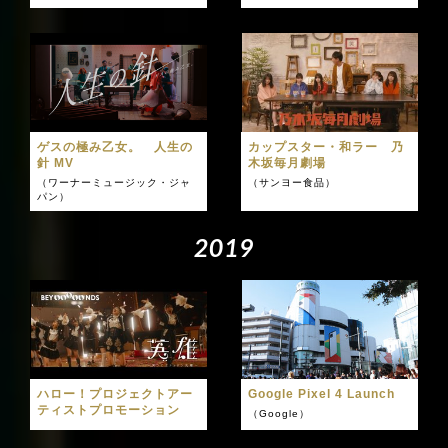
ゲスの極み乙女。 人生の
カップスター・和ラー 乃
針 MV
木坂毎月劇場
（ワーナーミュージック・ジャ
（サンヨー食品）
パン）
2
0
1
9
ハロー！プロジェクトアー
Google Pixel 4 Launch
ティストプロモーション
（Google）