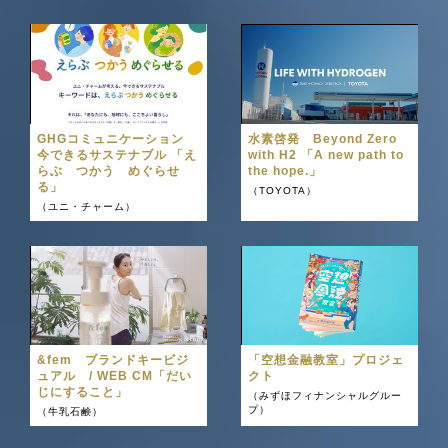
GHGコミュニケーション
水素啓発 Beyond Zero
今できるサステナブル 「え
with H2 「A new path to
らぶ つかう めぐらせ
the hope.」
る」
（TOYOTA）
（ユニ・チャーム）
&fem ブランドキービジ
「空想金融教室」プロジェ
ュアル / WEB CM「だい
クト
じにすること」
（みずほフィナンシャルグルー
プ）
（牛乳石鹸）