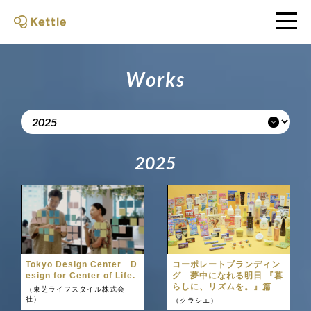
W
o
r
k
s
2
0
2
5
Tokyo Design Center D
コーポレートブランディン
esign for Center of Life.
グ 夢中になれる明日 『暮
らしに、リズムを。』篇
（東芝ライフスタイル株式会
社）
（クラシエ）