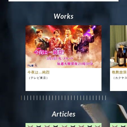
W
o
r
k
s
今夜は…純烈
晩酌放浪
（テレビ東京）
（カクヤス
A
r
t
i
c
l
e
s