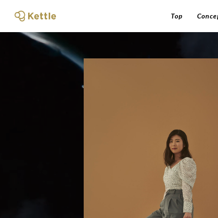
Top
Conce