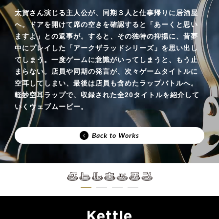
太賀さん演じる主人公が、同期３人と仕事帰りに居酒屋
へ。ドアを開けて席の空きを確認すると「あーくと思い
ますよ」との返事が。すると、その独特の抑揚に、昔夢
中にプレイした「アークザラッドシリーズ」を思い出し
てしまう。一度ゲームに意識がいってしまうと、もう止
まらない。店員や同期の発言が、次々ゲームタイトルに
空耳してしまい、最後は店員も含めたラップバトルへ。
軽妙空耳ラップで、収録された全20タイトルを紹介して
いくウェブムービー。
Back to Works