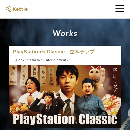
W
o
r
k
s
PlayStation® Classic 空耳ラップ
（Sony Interactive Entertainment）