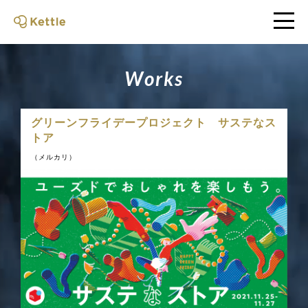
W
o
r
k
s
グリーンフライデープロジェクト サステなス
トア
（メルカリ）