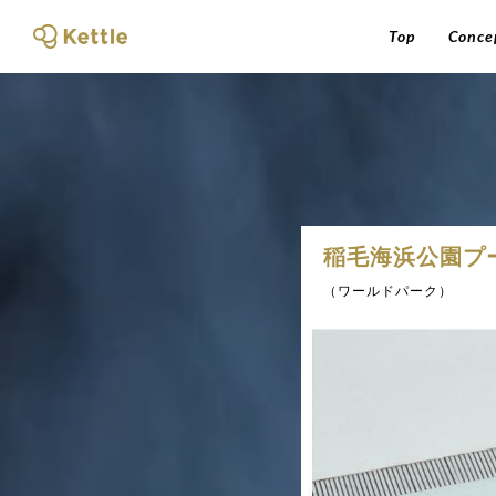
Top
Conce
稲毛海浜公園プ
（ワールドパーク）