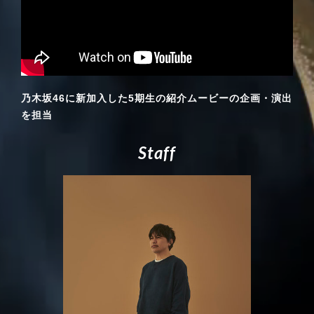
乃木坂46に新加入した5期生の紹介ムービーの企画・演出
を担当
S
t
a
f
f