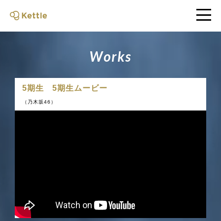
W
o
r
k
s
5期生 5期生ムービー
（乃木坂46）