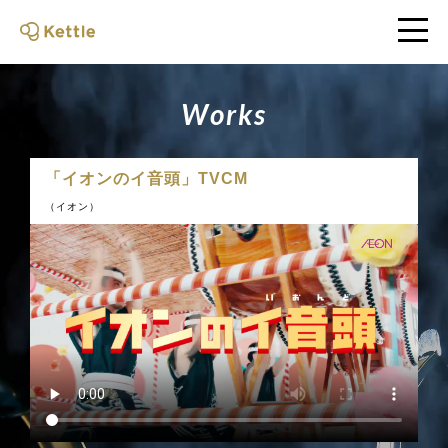
W
o
r
k
s
「イオンのイ音頭」TVCM
（イオン）