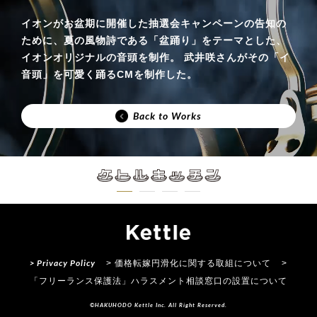
イオンがお盆期に開催した抽選会キャンペーンの告知の
ために、夏の風物詩である「盆踊り」をテーマとした、
イオンオリジナルの音頭を制作。 武井咲さんがその「イ
音頭」を可愛く踊るCMを制作した。
Back to Works
> Privacy Policy
> 価格転嫁円滑化に関する取組について
>
「フリーランス保護法」ハラスメント相談窓口の設置について
©HAKUHODO Kettle Inc. All Right Reserved.