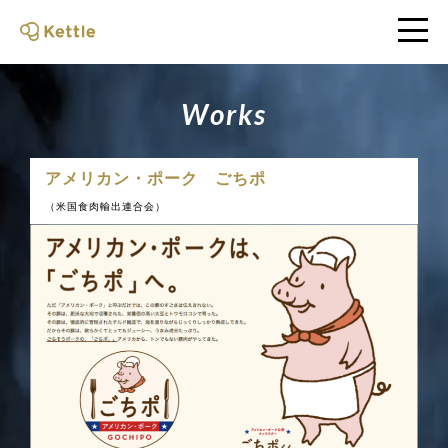
W
o
r
k
s
アメリカン・ポーク ごちポ
（米国食肉輸出連合会）