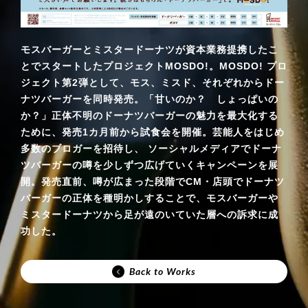
モスバーガーとミスタードーナツが資本業務提携したこ
とでスタートしたプロジェクトMOSDO!。MOSDO! プロ
ジェクト第2弾として、モス、ミスド、それぞれからドー
ナツバーガーを同時発売。「甘いのか？ しょっぱいの
か？」正体不明のドーナツバーガーの魅力を最大化する
ために、発売1カ月前から試食会を開催。芸能人をはじめ
多数のブロガーを招待し、 ソーシャルメディアでドーナ
ツバーガーの噂を少しずつ広げていくキャンペーンを展
開。発売直前、噂が広まった段階でCM・店頭でドーナツ
バーガーの正体を種明かしすることで、モスバーガーや
ミスタードーナツから足が遠のいていた層への訴求に成
功した。
Back to Works