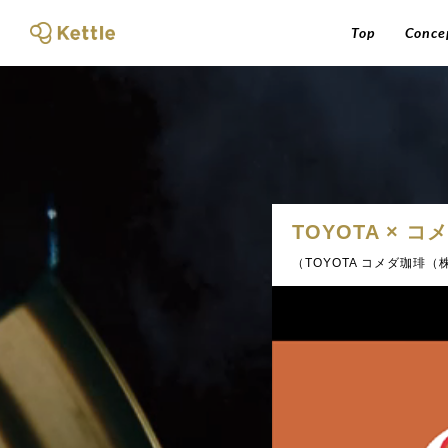
Top
Conce
TOYOTA × 
（TOYOTA コメダ珈琲（