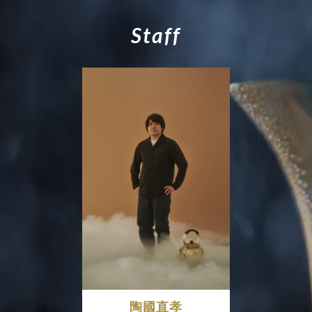
S
t
a
f
f
陶國直孝