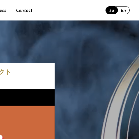
ess
Contact
Ja
En
ェクト