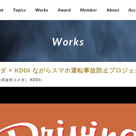
pt
Topics
Works
Award
Member
About
Acc
W
o
r
k
s
コメダ × KDDI ながらスマホ運転事故防止プロジ
株式会社コメダ） KDDI）