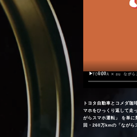
トヨタ自動車とコメダ珈琲
マホをひっくり返して走
がらスマホ運転」 を単に
回・260万kmの「なが