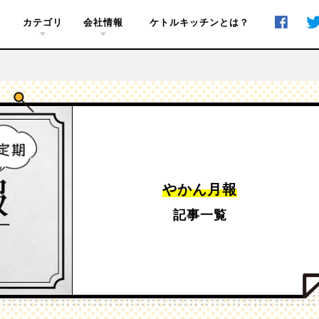
おじさ
活性のホン
カテゴリ
会社情報
ケトルキッチンとは？
Award
Member
About
Access
C
負
やかん月報
記事一覧