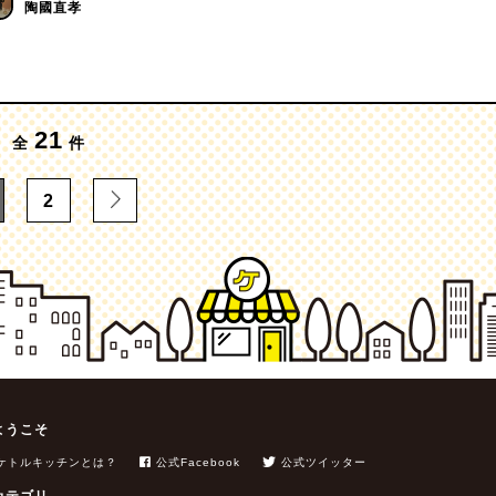
陶國直孝
21
全
件
2
ようこそ
ケトルキッチンとは？
公式Facebook
公式ツイッター
カテゴリ