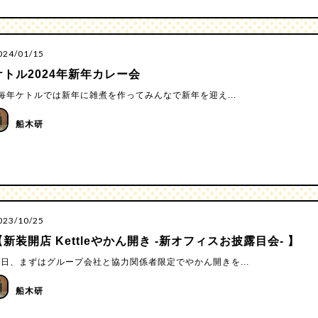
024/01/15
ケトル2024年新年カレー会
年ケトルでは新年に雑煮を作ってみんなで新年を迎え...
船木研
023/10/25
【新装開店 Kettleやかん開き -新オフィスお披露目会- 】
日、まずはグループ会社と協力関係者限定でやかん開きを...
船木研