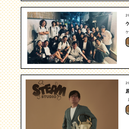
2
ケ
2
原