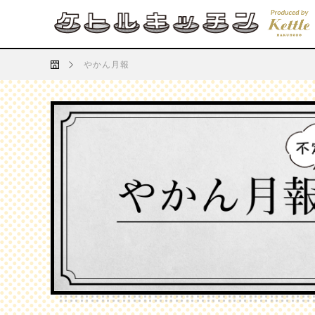
渋谷TRAIN TRAIN T
LOVE立体！
”ローカル
RAIN
ん”の地域
Concept
Works
ト 十番勝
やかん月報