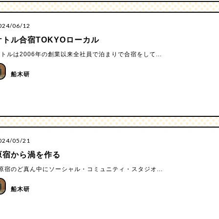
024/06/12
ケトル合宿TOKYOローカル
トルは2006年の創業以来全社員で泊まりで合宿をして...
船木研
024/05/21
原宿から渦を作る
宿のど真ん中にソーシャル・コミュニティ・スタジオ...
船木研