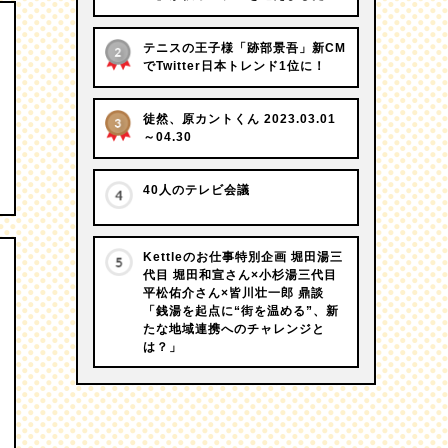
テニスの王子様「跡部景吾」新CM
でTwitter日本トレンド1位に！
徒然、原カントくん 2023.03.01
～04.30
40人のテレビ会議
Kettleのお仕事特別企画 堀田湯三
代目 堀田和宣さん×小杉湯三代目
平松佑介さん×皆川壮一郎 鼎談
「銭湯を起点に“街を温める”、新
たな地域連携へのチャレンジと
は？」