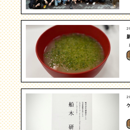
2
新
2
ア