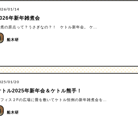
026/01/14
2026年新年雑煮会
煮の原点って？うさぎなの？！ ケトル新年会。 ケ...
船木研
025/01/20
ケトル2025年新年会＆ケトル熊手！
フィス２Fの広場に畳を敷いてケトル恒例の新年雑煮会を...
船木研