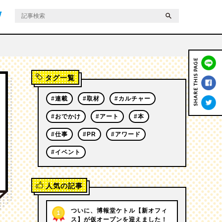
ontact
Privacy Policy
SHARE THIS PAGE
タグ一覧
#連載
#取材
#カルチャー
#おでかけ
#アート
#本
#仕事
#PR
#アワード
#イベント
人気の記事
ついに、博報堂ケトル【新オフィ
ス】が仮オープンを迎えました！