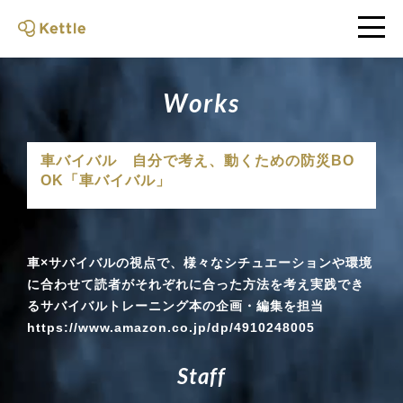
W
o
r
k
s
車バイバル 自分で考え、動くための防災BO
OK「車バイバル」
車×サバイバルの視点で、様々なシチュエーションや環境
に合わせて読者がそれぞれに合った方法を考え実践でき
るサバイバルトレーニング本の企画・編集を担当
https://www.amazon.co.jp/dp/4910248005
S
t
a
f
f