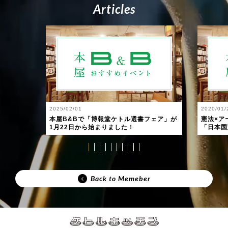
A
r
t
i
c
l
e
s
2025/02/01
2020/01/
本屋B&Bで「博報堂ケトル選書フェア」が
憲法×ア
1月22日から始まりました！
「日本国
Back to Memeber