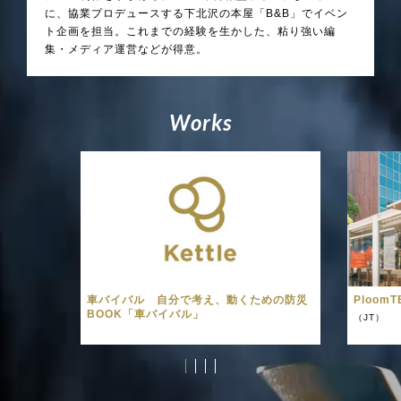
に、協業プロデュースする下北沢の本屋「B&B」でイベン
ト企画を担当。これまでの経験を生かした、粘り強い編
集・メディア運営などが得意。
W
o
r
k
s
車バイバル 自分で考え、動くための防災
PloomT
BOOK「車バイバル」
（JT）