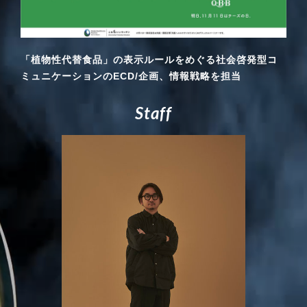
「植物性代替食品」の表示ルールをめぐる社会啓発型コ
ミュニケーションのECD/企画、情報戦略を担当
S
t
a
f
f