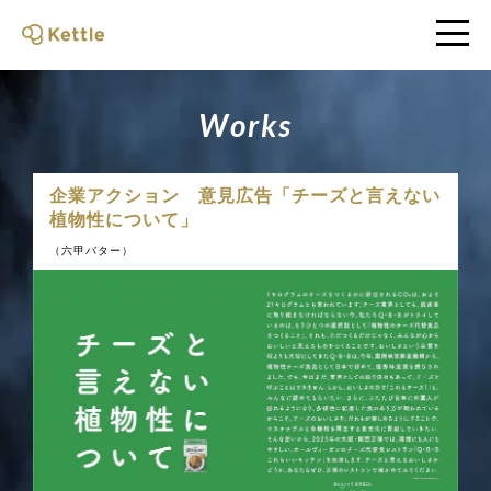
W
o
r
k
s
企業アクション 意見広告「チーズと言えない
植物性について」
（六甲バター）