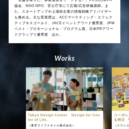
「世論を味方に、事業成長をリードする」。PRSJ日本PR
協会、NGO.NPO、官公庁等にて広報/広告研修講師。ま
た、スタートアップや上場前企業の情報戦略アドバイザー
も務める。主な受賞歴は、ACCマーケティング・エフェク
ティブネスゴールド、JACEイベントアワード優秀賞、JPM
ベスト・プロモーショナル・プログラム賞、日本PRアワー
ドグランプリ優秀賞 ほか。
W
o
r
k
s
Tokyo Design Center Design for Cen
コーポレ
ter of Life.
る明日 
（東芝ライフスタイル株式会社）
（クラシ