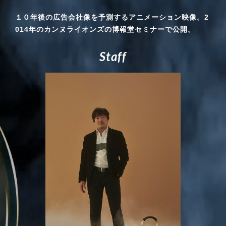
１０年後の広告会社像を予測するアニメーション映像。2
014年のカンヌライオンズの博報堂セミナーで公開。
S
t
a
f
f