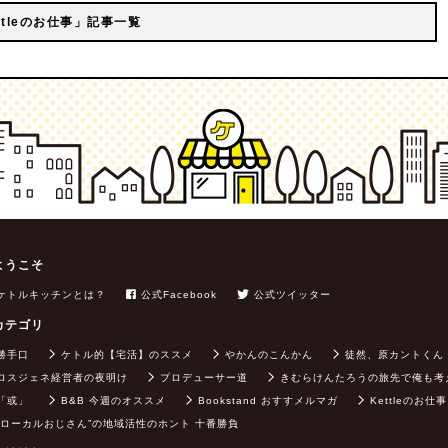
ttleのお仕事」記事一覧
ようこそ
ケトルキッチンとは？
公式Facebook
公式ツイッター
カテゴリ
勝手口
ケトル的【宅活】のススメ
やかんのこんかん
徒然、原カントくん
ロスジェネ経営者の夜明け
プロデューサー道
きむらけんたろうの旅先で俺も考
「或」
B&B 今週のオススメ
Bookstand おすすメルマガ
Kettleのお仕事
”ローカルおじさん”の地域活性のホント 十番勝負