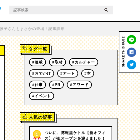
ontact
Privacy Policy
沢雅子さんもまさかの登場！記事詳細
SHARE THIS PAGE
タグ一覧
#連載
#取材
#カルチャー
#おでかけ
#アート
#本
#仕事
#PR
#アワード
#イベント
人気の記事
ついに、博報堂ケトル【新オフィ
ス】が仮オープンを迎えました！