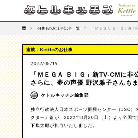
LOVE立体！
”ローカルおじさ
ん”の地域活性のホン
Concept
Works
ト 十番勝負
Kettleのお仕事記事一覧
「ＭＥＧＡ ＢＩＧ」新T
連載 : Kettleのお仕事
2022/08/19
「ＭＥＧＡ ＢＩＧ」新TV-CMに
さらに、夢の声優 野沢雅子さんも
ケトルキッチン編集部
独立行政法人日本スポーツ振興センター（JSC）の
クター』篇が、2022年8月20日（土）より全
下隼太郎が担当いたしました。