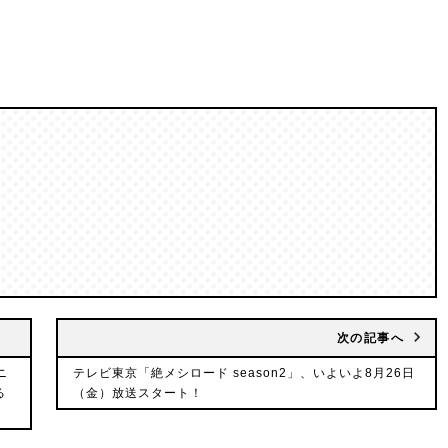
次の記事へ
ニ
テレビ東京「絶メシロード season2」、いよいよ8月26日
る
（金）放送スタート！