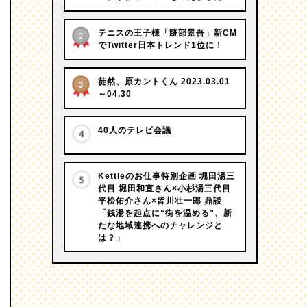
テニスの王子様「跡部景吾」新CM
でTwitter日本トレンド1位に！
徒然、原カントくん 2023.03.01
～04.30
40人のテレビ会議
Kettleのお仕事特別企画 堀田湯三
代目 堀田和宣さん×小杉湯三代目
平松佑介さん×皆川壮一郎 鼎談
「銭湯を起点に“街を温める”、新
たな地域連携へのチャレンジと
は？」