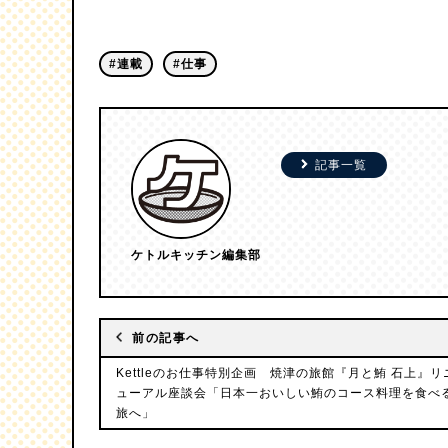
#連載
#仕事
記事一覧
ケトルキッチン編集部
前の記事へ
Kettleのお仕事特別企画 焼津の旅館『月と鮪 石上』リ
ューアル座談会「日本一おいしい鮪のコース料理を食べ
旅へ」