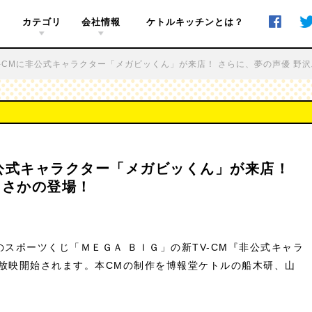
カテゴリ
会社情報
ケトルキッチンとは？
Award
Member
About
Access
C
V-CMに非公式キャラクター「メガビッくん」が来店！ さらに、夢の声優 野
非公式キャラクター「メガビッくん」が来店！
まさかの登場！
スポーツくじ「ＭＥＧＡ ＢＩＧ」の新TV-CM『非公式キャラ
国で放映開始されます。本CMの制作を博報堂ケトルの船木研、山