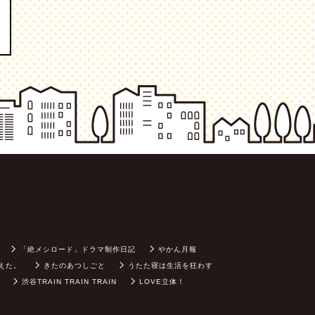
「絶メシロード」ドラマ制作日記
やかん月報
えた。
きたのあつしごと
うたた寝は生活を狂わす
渋谷TRAIN TRAIN TRAIN
LOVE立体！